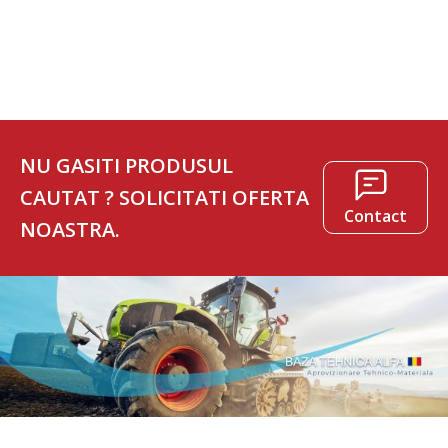
521 lei.
124 lei.
NU GASITI PRODUSUL
CAUTAT ? SOLICITATI OFERTA
Contact
NOASTRA.