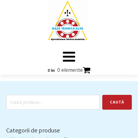
0 elemente
0
lei
Caută
CAUTĂ
după:
Categorii de produse