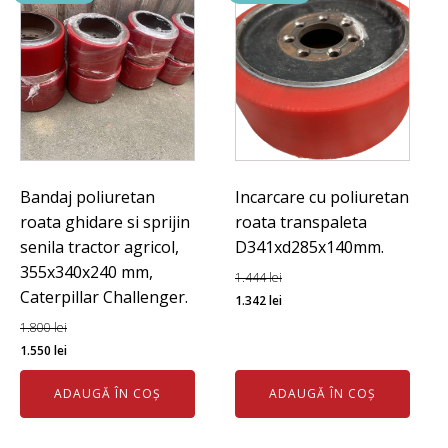
mm,
pret
pe
bucata.
Bandaj poliuretan
Incarcare cu poliuretan
roata ghidare si sprijin
roata transpaleta
senila tractor agricol,
D341xd285x140mm.
355x340x240 mm,
1.444
lei
Caterpillar Challenger.
Prețul
Prețul
1.342
lei
inițial
curent
1.800
lei
Prețul
Prețul
a
este:
1.550
lei
inițial
curent
fost:
1.342 lei.
ADAUGĂ ÎN COȘ
ADAUGĂ ÎN COȘ
a
este:
1.444 lei.
fost:
1.550 lei.