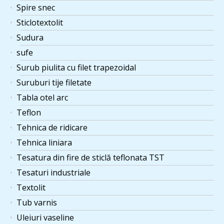
Spire snec
Sticlotextolit
Sudura
sufe
Surub piulita cu filet trapezoidal
Suruburi tije filetate
Tabla otel arc
Teflon
Tehnica de ridicare
Tehnica liniara
Tesatura din fire de sticlă teflonata TST
Tesaturi industriale
Textolit
Tub varnis
Uleiuri vaseline