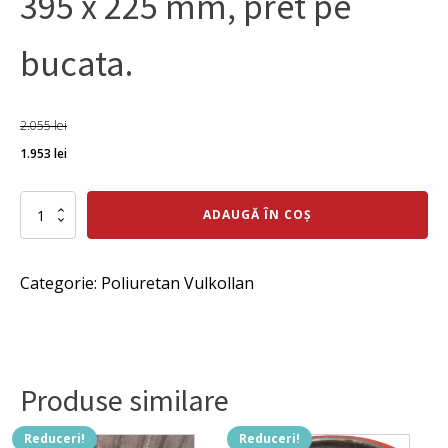
395 x 225 mm, pret pe
bucata.
2.055
lei
Prețul
Prețul
1.953
lei
inițial
curent
a
Cantitate
este:
ADAUGĂ ÎN COȘ
Bandaj
fost:
1.953 lei.
poliuretan
roata
2.055 lei.
Categorie:
Poliuretan Vulkollan
senila
tractor
De
425
x
di
Produse similare
395
x
225
Reduceri!
Reduceri!