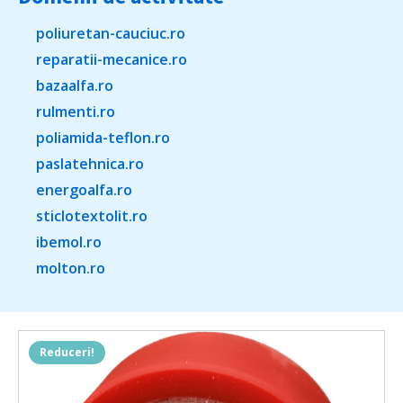
poliuretan-cauciuc.ro
reparatii-mecanice.ro
bazaalfa.ro
rulmenti.ro
poliamida-teflon.ro
paslatehnica.ro
energoalfa.ro
sticlotextolit.ro
ibemol.ro
molton.ro
Reduceri!