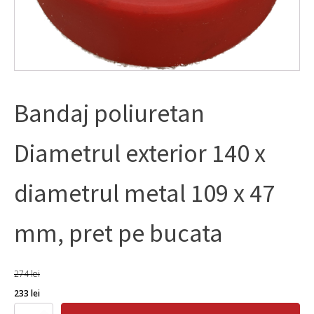
Bandaj poliuretan
Diametrul exterior 140 x
diametrul metal 109 x 47
mm, pret pe bucata
274
lei
Prețul
Prețul
233
lei
inițial
curent