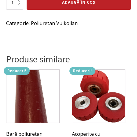
Cantitate
ADAUGĂ ÎN COȘ
Bandaj
a
este:
poliuretan
fost:
233 lei.
Diametrul
Categorie:
Poliuretan Vulkollan
exterior
274 lei.
140
x
diametrul
metal
109
Produse similare
x
47
mm,
Reduceri!
Reduceri!
pret
pe
bucata
Bară poliuretan
Acoperite cu