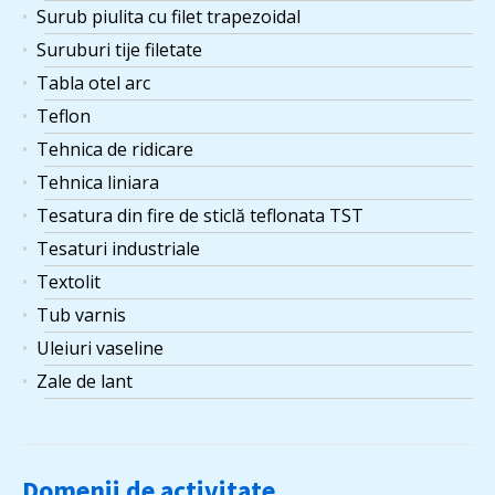
Surub piulita cu filet trapezoidal
Suruburi tije filetate
Tabla otel arc
Teflon
Tehnica de ridicare
Tehnica liniara
Tesatura din fire de sticlă teflonata TST
Tesaturi industriale
Textolit
Tub varnis
Uleiuri vaseline
Zale de lant
Domenii de activitate