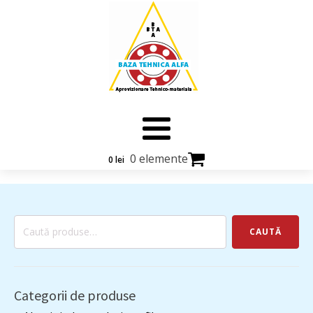
0 elemente
0
lei
Caută
CAUTĂ
după:
Categorii de produse