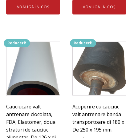
fost:
230 lei.
inițial
curent
ADAUGĂ ÎN COȘ
ADAUGĂ ÎN COȘ
260 lei.
a
este:
fost:
300 lei.
330 lei.
Reduceri!
Reduceri!
Cauciucare valt
Acoperire cu cauciuc
antrenare ciocolata,
valt antrenare banda
FDA, Elastomer, doua
transportoare di 180 x
straturi de cauciuc
De 250 x 195 mm.
alimentar, De 126 x di