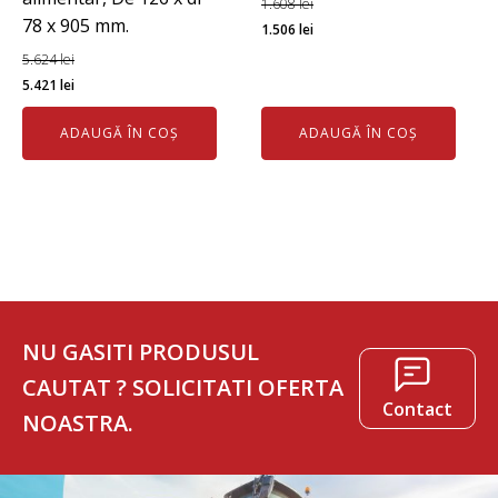
1.608
lei
78 x 905 mm.
Prețul
Prețul
1.506
lei
inițial
curent
5.624
lei
Prețul
Prețul
a
este:
5.421
lei
inițial
curent
fost:
1.506 lei.
ADAUGĂ ÎN COȘ
ADAUGĂ ÎN COȘ
a
este:
1.608 lei.
fost:
5.421 lei.
5.624 lei.
NU GASITI PRODUSUL
CAUTAT ? SOLICITATI OFERTA
Contact
NOASTRA.