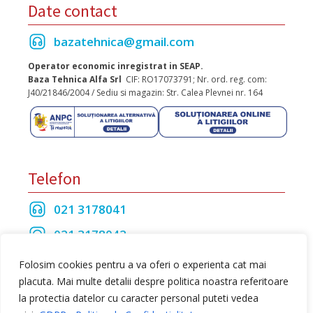
Date contact
bazatehnica@gmail.com
Operator economic inregistrat in SEAP.
Baza Tehnica Alfa Srl
CIF: RO17073791; Nr. ord. reg. com:
J40/21846/2004 / Sediu si magazin: Str. Calea Plevnei nr. 164
Telefon
021 3178041
021 3178042
021 3175208
Folosim cookies pentru a va oferi o experienta cat mai
placuta. Mai multe detalii despre politica noastra referitoare
la protectia datelor cu caracter personal puteti vedea
Toate drepturile rezervate Baza Tehnica Alfa S.R.L