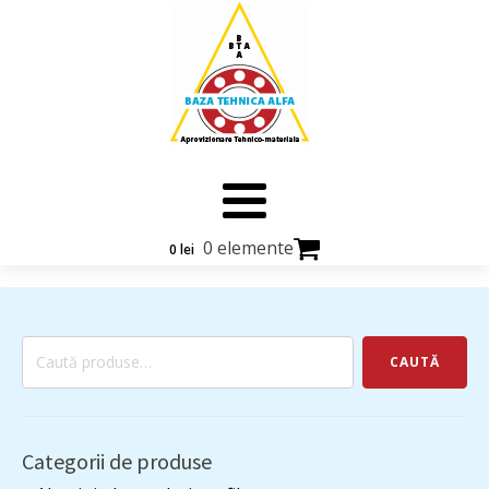
0 elemente
0
lei
Caută
CAUTĂ
după:
Categorii de produse