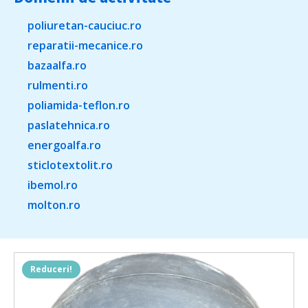
poliuretan-cauciuc.ro
reparatii-mecanice.ro
bazaalfa.ro
rulmenti.ro
poliamida-teflon.ro
paslatehnica.ro
energoalfa.ro
sticlotextolit.ro
ibemol.ro
molton.ro
Reduceri!