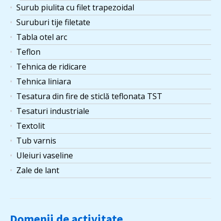
Surub piulita cu filet trapezoidal
Suruburi tije filetate
Tabla otel arc
Teflon
Tehnica de ridicare
Tehnica liniara
Tesatura din fire de sticlă teflonata TST
Tesaturi industriale
Textolit
Tub varnis
Uleiuri vaseline
Zale de lant
Domenii de activitate