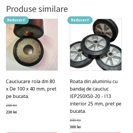
Produse similare
Reduceri!
Reduceri!
Cauciucare rola dm 80
Roata din aluminiu cu
x De 100 x 40 mm, pret
bandaj de cauciuc
pe bucata.
IEP250X50-20 - I13
interior 25 mm, pret pe
260
lei
bucata.
Prețul
Prețul
230
lei
inițial
curent
330
lei
a
este:
Prețul
Prețul
300
lei