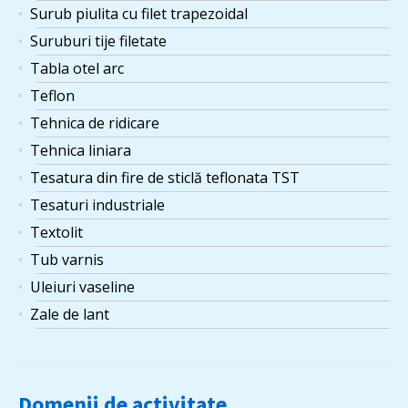
Surub piulita cu filet trapezoidal
Suruburi tije filetate
Tabla otel arc
Teflon
Tehnica de ridicare
Tehnica liniara
Tesatura din fire de sticlă teflonata TST
Tesaturi industriale
Textolit
Tub varnis
Uleiuri vaseline
Zale de lant
Domenii de activitate