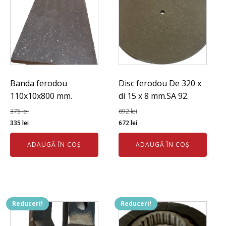
Banda ferodou
Disc ferodou De 320 x
110x10x800 mm.
di 15 x 8 mm.SA 92.
375
lei
692
lei
Prețul
Prețul
Prețul
Prețul
335
lei
672
lei
inițial
curent
inițial
curent
ADAUGĂ ÎN COȘ
ADAUGĂ ÎN COȘ
a
este:
a
este:
fost:
335 lei.
fost:
672 lei.
375 lei.
692 lei.
Reduceri!
Reduceri!