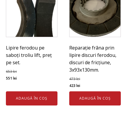
Lipire ferodou pe
Reparație frâna prin
saboți troliu lift, preț
lipire discuri ferodou,
pe set.
discuri de fricțiune,
3x93x130mm.
653
lei
Prețul
Prețul
551
lei
473
lei
inițial
curent
Prețul
Prețul
423
lei
a
este:
inițial
curent
ADAUGĂ ÎN COȘ
ADAUGĂ ÎN COȘ
fost:
551 lei.
a
este:
653 lei.
fost:
423 lei.
473 lei.