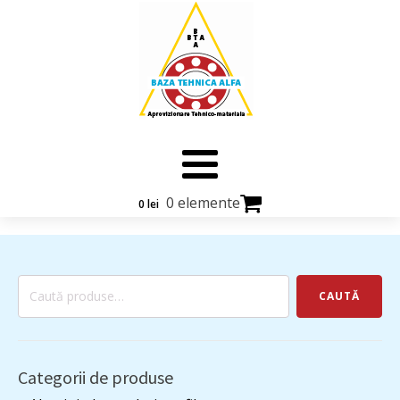
0 elemente
0
lei
Caută
CAUTĂ
după:
Categorii de produse