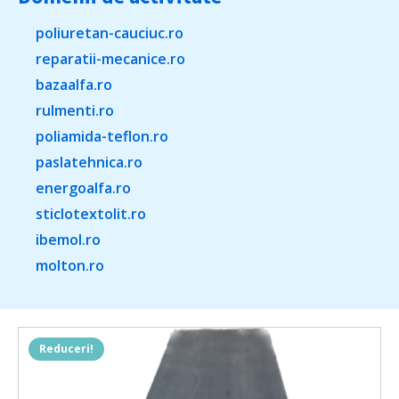
poliuretan-cauciuc.ro
reparatii-mecanice.ro
bazaalfa.ro
rulmenti.ro
poliamida-teflon.ro
paslatehnica.ro
energoalfa.ro
sticlotextolit.ro
ibemol.ro
molton.ro
Reduceri!