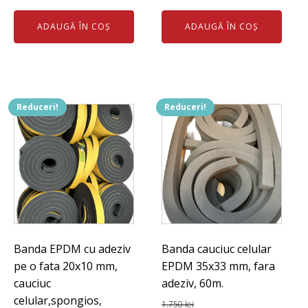
inițial
curent
inițial
curent
ADAUGĂ ÎN COȘ
ADAUGĂ ÎN COȘ
a
este:
a
este:
fost:
499 lei.
fost:
10 lei.
560 lei.
11 lei.
Reduceri!
Reduceri!
Banda EPDM cu adeziv
Banda cauciuc celular
pe o fata 20x10 mm,
EPDM 35x33 mm, fara
cauciuc
adeziv, 60m.
celular,spongios,
1.750
lei