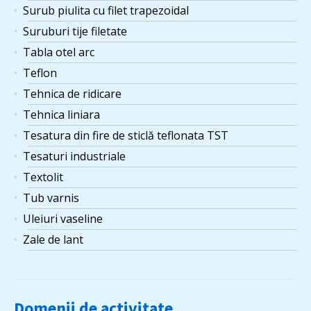
Surub piulita cu filet trapezoidal
Suruburi tije filetate
Tabla otel arc
Teflon
Tehnica de ridicare
Tehnica liniara
Tesatura din fire de sticlă teflonata TST
Tesaturi industriale
Textolit
Tub varnis
Uleiuri vaseline
Zale de lant
Domenii de activitate