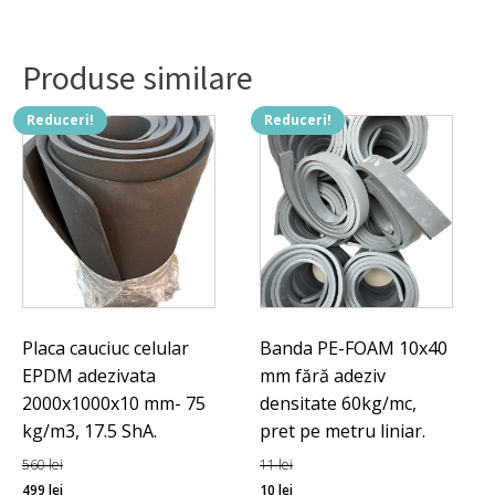
banda
dublu-
adeziva
Produse similare
35x20
mm,
100
Reduceri!
Reduceri!
m.
Placa cauciuc celular
Banda PE-FOAM 10x40
EPDM adezivata
mm fără adeziv
2000x1000x10 mm- 75
densitate 60kg/mc,
kg/m3, 17.5 ShA.
pret pe metru liniar.
560
lei
11
lei
Prețul
Prețul
Prețul
Prețul
499
lei
10
lei