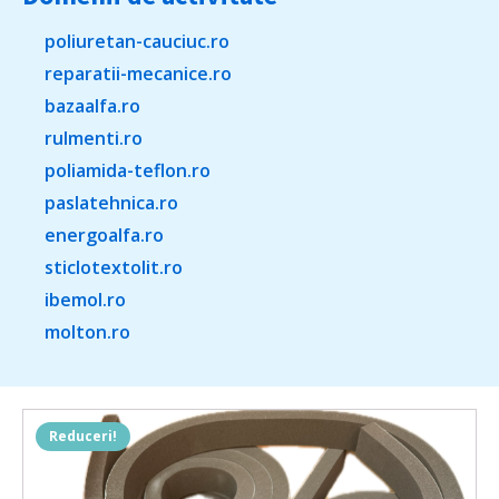
poliuretan-cauciuc.ro
reparatii-mecanice.ro
bazaalfa.ro
rulmenti.ro
poliamida-teflon.ro
paslatehnica.ro
energoalfa.ro
sticlotextolit.ro
ibemol.ro
molton.ro
Reduceri!