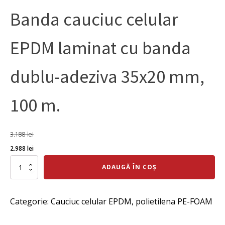
Banda cauciuc celular
EPDM laminat cu banda
dublu-adeziva 35x20 mm,
100 m.
3.188
lei
Prețul
Prețul
2.988
lei
inițial
curent
Cantitate
ADAUGĂ ÎN COȘ
Banda
a
este:
cauciuc
fost:
2.988 lei.
celular
Categorie:
Cauciuc celular EPDM, polietilena PE-FOAM
EPDM
3.188 lei.
laminat
cu