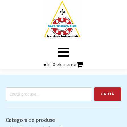
0 elemente
0
lei
Caută
CAUTĂ
după:
Categorii de produse