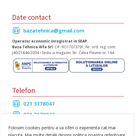
Date contact
bazatehnica@gmail.com
Operator economic inregistrat in SEAP.
Baza Tehnica Alfa Srl
CIF: RO17073791; Nr. ord. reg. com:
J40/21846/2004 / Sediu si magazin: Str. Calea Plevnei nr. 164
Telefon
021 3178041
021 3178042
021 3175208
Folosim cookies pentru a va oferi o experienta cat mai
placuta. Mai multe detalii despre politica noastra referitoare