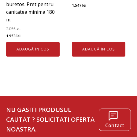
buretos. Pret pentru
Prețul
Prețul
1.547
lei
canitatea minima 180
inițial
curent
m.
a
este:
fost:
1.547 lei.
2.055
lei
Prețul
Prețul
1.750 lei.
1.953
lei
inițial
curent
ADAUGĂ ÎN COȘ
ADAUGĂ ÎN COȘ
a
este:
fost:
1.953 lei.
2.055 lei.
NU GASITI PRODUSUL
CAUTAT ? SOLICITATI OFERTA
Contact
NOASTRA.