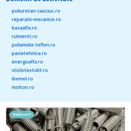
poliuretan-cauciuc.ro
reparatii-mecanice.ro
bazaalfa.ro
rulmenti.ro
poliamida-teflon.ro
paslatehnica.ro
energoalfa.ro
sticlotextolit.ro
ibemol.ro
molton.ro
Reduceri!