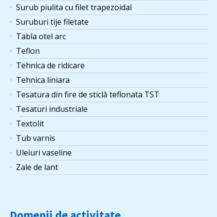
Surub piulita cu filet trapezoidal
Suruburi tije filetate
Tabla otel arc
Teflon
Tehnica de ridicare
Tehnica liniara
Tesatura din fire de sticlă teflonata TST
Tesaturi industriale
Textolit
Tub varnis
Uleiuri vaseline
Zale de lant
Domenii de activitate