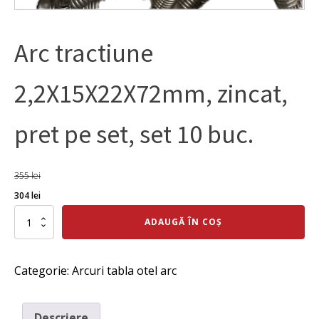
Arc tractiune
2,2X15X22X72mm, zincat,
pret pe set, set 10 buc.
355
lei
Prețul
Prețul
304
lei
inițial
curent
Cantitate
ADAUGĂ ÎN COȘ
Arc
a
este:
tractiune
fost:
304 lei.
2,2X15X22X72mm,
Categorie:
Arcuri tabla otel arc
zincat,
355 lei.
pret
pe
set,
Descriere