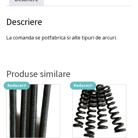
set
10
buc.
Descriere
La comanda se potfabrica si alte tipuri de arcuri.
Produse similare
Reduceri!
Reduceri!