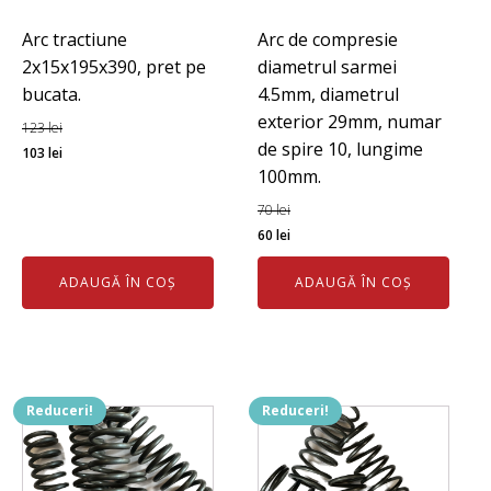
Arc tractiune
Arc de compresie
2x15x195x390, pret pe
diametrul sarmei
bucata.
4.5mm, diametrul
exterior 29mm, numar
123
lei
de spire 10, lungime
Prețul
Prețul
103
lei
100mm.
inițial
curent
a
este:
70
lei
fost:
103 lei.
Prețul
Prețul
60
lei
123 lei.
inițial
curent
ADAUGĂ ÎN COȘ
ADAUGĂ ÎN COȘ
a
este:
fost:
60 lei.
70 lei.
Reduceri!
Reduceri!