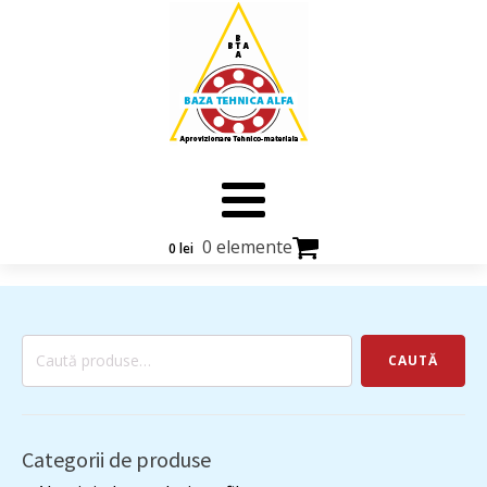
0 elemente
0
lei
Caută
CAUTĂ
după:
Categorii de produse