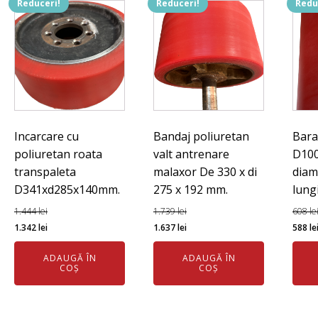
Reduceri!
Reduceri!
Redu
Incarcare cu
Bandaj poliuretan
Bara
poliuretan roata
valt antrenare
D10
transpaleta
malaxor De 330 x di
diam
D341xd285x140mm.
275 x 192 mm.
lung
1.444
lei
1.739
lei
608
le
Prețul
Prețul
Prețul
Prețul
Preț
1.342
lei
1.637
lei
588
le
inițial
curent
inițial
curent
iniția
ADAUGĂ ÎN
ADAUGĂ ÎN
a
este:
a
este:
a
COȘ
COȘ
fost:
1.342 lei.
fost:
1.637 lei.
fost:
1.444 lei.
1.739 lei.
608 l