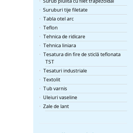
Surub piulita cu filet trapezoidal
Suruburi tije filetate
Tabla otel arc
Teflon
Tehnica de ridicare
Tehnica liniara
Tesatura din fire de sticlă teflonata
TST
Tesaturi industriale
Textolit
Tub varnis
Uleiuri vaseline
Zale de lant