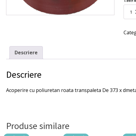
1.669
l
iniți
Cantita
Acoper
a
cu
fost
poliure
Categ
roata
1.770
transpa
373x27
mm.
Descriere
Descriere
Acoperire cu poliuretan roata transpaleta De 373 x dmet
Produse similare