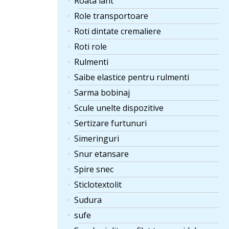
Roata lant
Role transportoare
Roti dintate cremaliere
Roti role
Rulmenti
Saibe elastice pentru rulmenti
Sarma bobinaj
Scule unelte dispozitive
Sertizare furtunuri
Simeringuri
Snur etansare
Spire snec
Sticlotextolit
Sudura
sufe