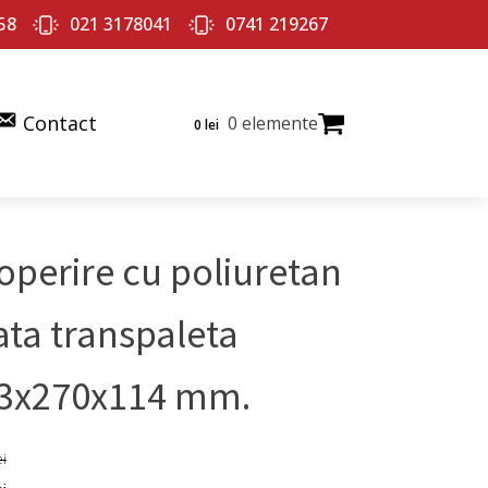
58
021 3178041
0741 219267
Contact
0 elemente
0
lei
operire cu poliuretan
ata transpaleta
3x270x114 mm.
ei
ul
Prețul