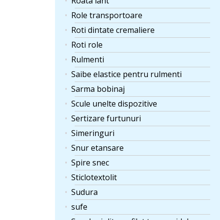
Roata lant
Role transportoare
Roti dintate cremaliere
Roti role
Rulmenti
Saibe elastice pentru rulmenti
Sarma bobinaj
Scule unelte dispozitive
Sertizare furtunuri
Simeringuri
Snur etansare
Spire snec
Sticlotextolit
Sudura
sufe