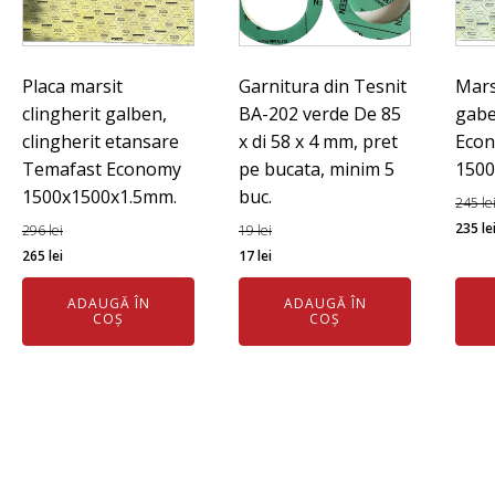
Placa marsit
Garnitura din Tesnit
Mars
clingherit galben,
BA-202 verde De 85
gabe
clingherit etansare
x di 58 x 4 mm, pret
Eco
Temafast Economy
pe bucata, minim 5
150
1500x1500x1.5mm.
buc.
245
le
Preț
235
le
296
lei
19
lei
Prețul
Prețul
Prețul
Prețul
iniția
265
lei
17
lei
inițial
curent
inițial
curent
a
ADAUGĂ ÎN
ADAUGĂ ÎN
a
este:
a
este:
fost:
COȘ
COȘ
fost:
265 lei.
fost:
17 lei.
245 l
296 lei.
19 lei.