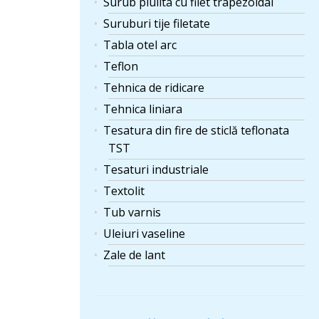
Surub piulita cu filet trapezoidal
Suruburi tije filetate
Tabla otel arc
Teflon
Tehnica de ridicare
Tehnica liniara
Tesatura din fire de sticlă teflonata
TST
Tesaturi industriale
Textolit
Tub varnis
Uleiuri vaseline
Zale de lant