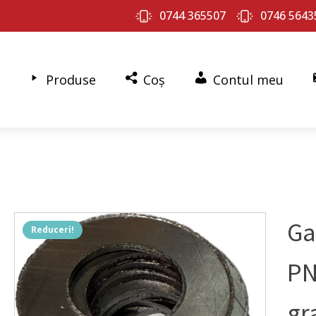
0744 365507
0746 5643
Produse
Coș
Contul meu
Ga
Reduceri!
PN
gr