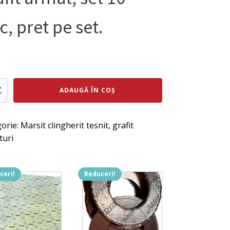
c, pret pe set.
ul
Prețul
al
curent
te
ADAUGĂ ÎN COȘ
ra
este:
:
185 lei.
orie:
Marsit clingherit tesnit, grafit
ei.
3
turi
ceri!
Reduceri!