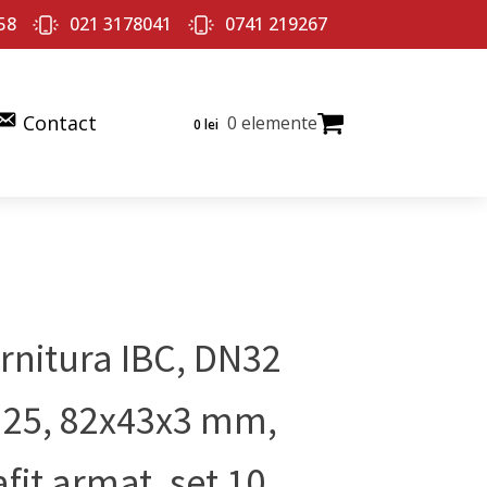
58
021 3178041
0741 219267
Contact
0 elemente
0
lei
rnitura IBC, DN32
25, 82x43x3 mm,
afit armat, set 10