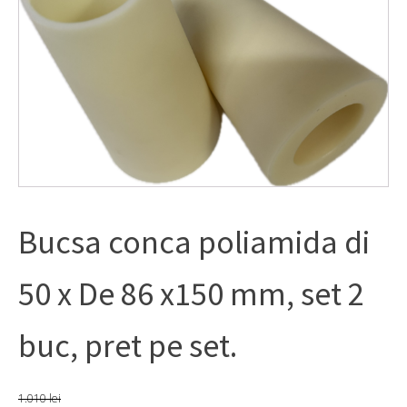
Bucsa conca poliamida di
50 x De 86 x150 mm, set 2
buc, pret pe set.
1.010
lei