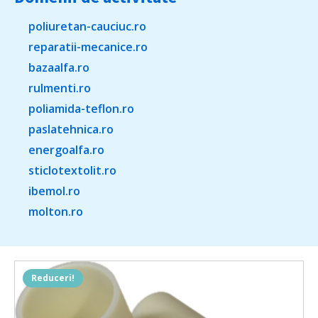
poliuretan-cauciuc.ro
reparatii-mecanice.ro
bazaalfa.ro
rulmenti.ro
poliamida-teflon.ro
paslatehnica.ro
energoalfa.ro
sticlotextolit.ro
ibemol.ro
molton.ro
Reduceri!