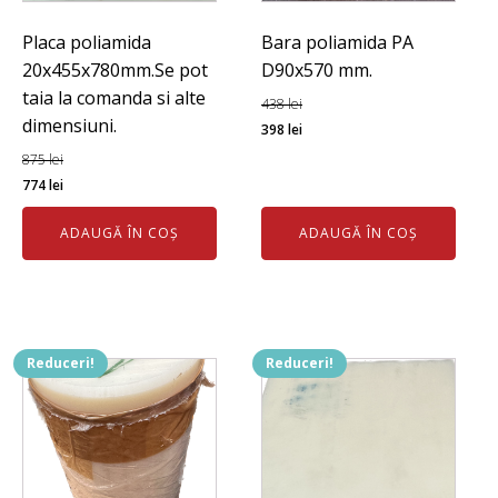
Placa poliamida
Bara poliamida PA
20x455x780mm.Se pot
D90x570 mm.
taia la comanda si alte
438
lei
dimensiuni.
Prețul
Prețul
398
lei
inițial
curent
875
lei
Prețul
Prețul
a
este:
774
lei
inițial
curent
fost:
398 lei.
ADAUGĂ ÎN COȘ
ADAUGĂ ÎN COȘ
a
este:
438 lei.
fost:
774 lei.
875 lei.
Reduceri!
Reduceri!