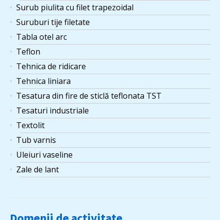
Surub piulita cu filet trapezoidal
Suruburi tije filetate
Tabla otel arc
Teflon
Tehnica de ridicare
Tehnica liniara
Tesatura din fire de sticlă teflonata TST
Tesaturi industriale
Textolit
Tub varnis
Uleiuri vaseline
Zale de lant
Domenii de activitate