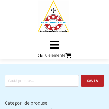
0 elemente
0
lei
Caută
CAUTĂ
după:
Categorii de produse