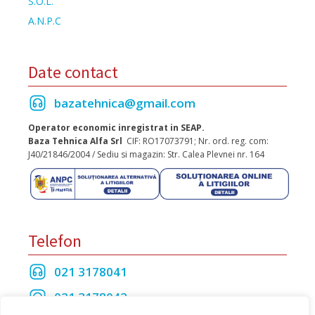
S.O.L.
A.N.P.C
Date contact
bazatehnica@gmail.com
Operator economic inregistrat in SEAP.
Baza Tehnica Alfa Srl
CIF: RO17073791; Nr. ord. reg. com:
J40/21846/2004 / Sediu si magazin: Str. Calea Plevnei nr. 164
Telefon
021 3178041
021 3178042