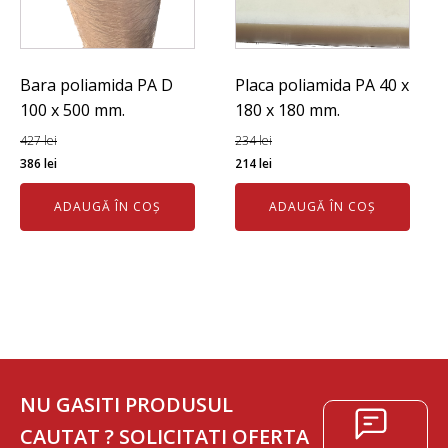
Bara poliamida PA D
Placa poliamida PA 40 x
100 x 500 mm.
180 x 180 mm.
427
lei
234
lei
Prețul
Prețul
Prețul
Prețul
386
lei
214
lei
inițial
curent
inițial
curent
ADAUGĂ ÎN COȘ
ADAUGĂ ÎN COȘ
a
este:
a
este:
fost:
386 lei.
fost:
214 lei.
427 lei.
234 lei.
NU GASITI PRODUSUL
CAUTAT ? SOLICITATI OFERTA