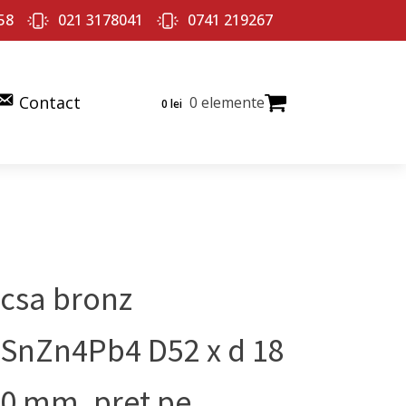
58
021 3178041
0741 219267
Contact
0 elemente
0
lei
csa bronz
SnZn4Pb4 D52 x d 18
90 mm, pret pe