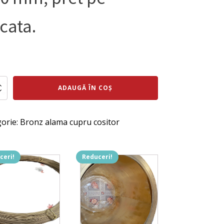
cata.
ul
Prețul
al
curent
te
ADAUGĂ ÎN COȘ
este:
:
398 lei.
n4Pb4
orie:
Bronz alama cupru cositor
ei.
ceri!
Reduceri!