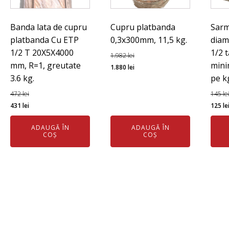
Banda lata de cupru
Cupru platbanda
Sarm
platbanda Cu ETP
0,3x300mm, 11,5 kg.
diam
1/2 T 20X5X4000
1/2 t
1.982
lei
mm, R=1, greutate
mini
Prețul
Prețul
1.880
lei
3.6 kg.
pe k
inițial
curent
a
este:
472
lei
145
le
Prețul
Prețul
fost:
1.880 lei.
Preț
431
lei
125
le
inițial
curent
1.982 lei.
iniția
ADAUGĂ ÎN
ADAUGĂ ÎN
a
este:
a
COȘ
COȘ
fost:
431 lei.
fost:
472 lei.
145 l