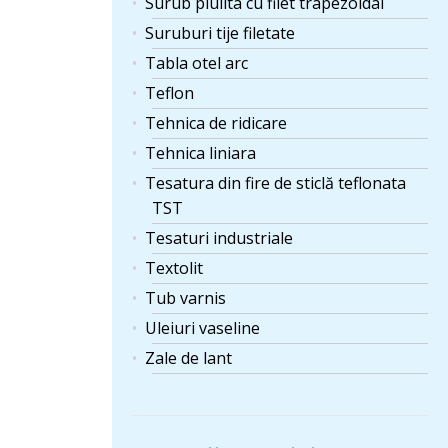
Surub piulita cu filet trapezoidal
Suruburi tije filetate
Tabla otel arc
Teflon
Tehnica de ridicare
Tehnica liniara
Tesatura din fire de sticlă teflonata
TST
Tesaturi industriale
Textolit
Tub varnis
Uleiuri vaseline
Zale de lant