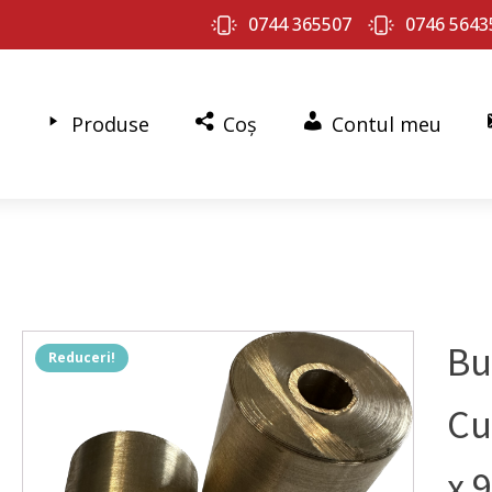
0744 365507
0746 5643
Produse
Coș
Contul meu
Bu
Reduceri!
Cu
x 