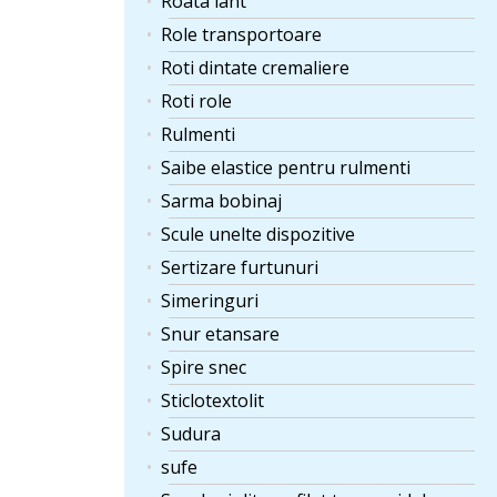
Roata lant
Role transportoare
Roti dintate cremaliere
Roti role
Rulmenti
Saibe elastice pentru rulmenti
Sarma bobinaj
Scule unelte dispozitive
Sertizare furtunuri
Simeringuri
Snur etansare
Spire snec
Sticlotextolit
Sudura
sufe