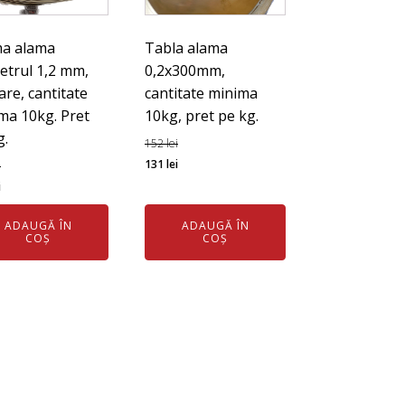
a alama
Tabla alama
etrul 1,2 mm,
0,2x300mm,
are, cantitate
cantitate minima
ma 10kg. Pret
10kg, pret pe kg.
g.
152
lei
Prețul
Prețul
131
lei
i
ul
Prețul
inițial
curent
i
l
curent
a
este:
ADAUGĂ ÎN
ADAUGĂ ÎN
este:
fost:
131 lei.
COȘ
COȘ
125 lei.
152 lei.
ei.