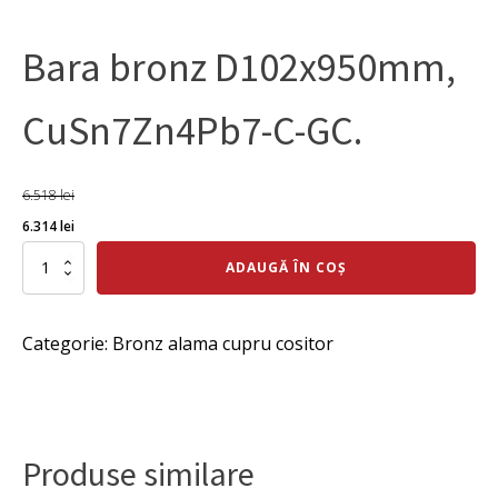
Bara bronz D102x950mm,
CuSn7Zn4Pb7-C-GC.
6.518
lei
Prețul
Prețul
6.314
lei
inițial
curent
Cantitate
ADAUGĂ ÎN COȘ
Bara
a
este:
bronz
fost:
6.314 lei.
D102x950mm,
Categorie:
Bronz alama cupru cositor
CuSn7Zn4Pb7-
6.518 lei.
C-
GC.
Produse similare