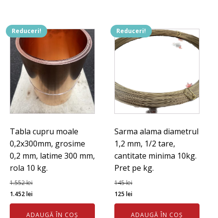
248 lei.
1.445 lei.
Reduceri!
Reduceri!
Tabla cupru moale
Sarma alama diametrul
0,2x300mm, grosime
1,2 mm, 1/2 tare,
0,2 mm, latime 300 mm,
cantitate minima 10kg.
rola 10 kg.
Pret pe kg.
1.552
lei
145
lei
Prețul
Prețul
Prețul
Prețul
1.452
lei
125
lei
inițial
curent
inițial
curent
ADAUGĂ ÎN COȘ
ADAUGĂ ÎN COȘ
a
este:
a
este: