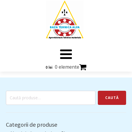
0 elemente
0
lei
Caută
CAUTĂ
după:
Categorii de produse