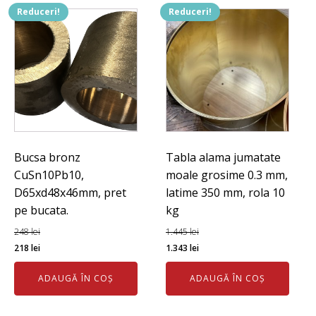
Reduceri!
Reduceri!
Bucsa bronz
Tabla alama jumatate
CuSn10Pb10,
moale grosime 0.3 mm,
D65xd48x46mm, pret
latime 350 mm, rola 10
pe bucata.
kg
248
lei
1.445
lei
Prețul
Prețul
Prețul
Prețul
218
lei
1.343
lei
inițial
curent
inițial
curent
ADAUGĂ ÎN COȘ
ADAUGĂ ÎN COȘ
a
este:
a
este:
fost:
218 lei.
fost:
1.343 lei.