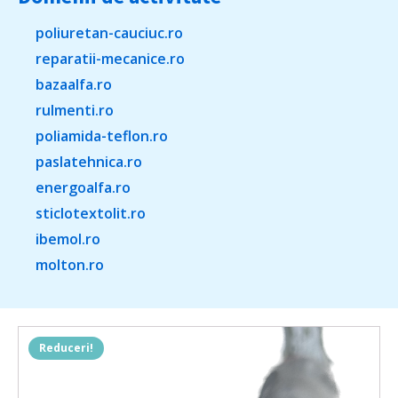
poliuretan-cauciuc.ro
reparatii-mecanice.ro
bazaalfa.ro
rulmenti.ro
poliamida-teflon.ro
paslatehnica.ro
energoalfa.ro
sticlotextolit.ro
ibemol.ro
molton.ro
Reduceri!