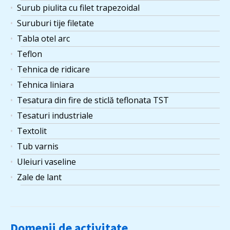
Surub piulita cu filet trapezoidal
Suruburi tije filetate
Tabla otel arc
Teflon
Tehnica de ridicare
Tehnica liniara
Tesatura din fire de sticlă teflonata TST
Tesaturi industriale
Textolit
Tub varnis
Uleiuri vaseline
Zale de lant
Domenii de activitate