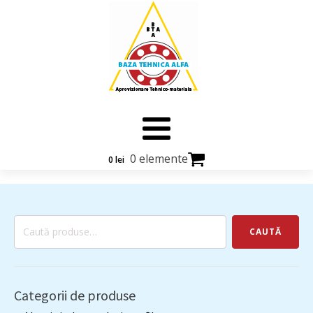
0 elemente
0
lei
Caută
CAUTĂ
după:
Categorii de produse