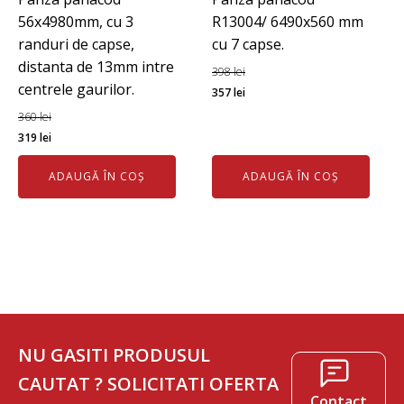
56x4980mm, cu 3
R13004/ 6490x560 mm
randuri de capse,
cu 7 capse.
distanta de 13mm intre
398
lei
centrele gaurilor.
Prețul
Prețul
357
lei
inițial
curent
360
lei
Prețul
Prețul
a
este:
319
lei
inițial
curent
fost:
357 lei.
ADAUGĂ ÎN COȘ
ADAUGĂ ÎN COȘ
a
este:
398 lei.
fost:
319 lei.
360 lei.
NU GASITI PRODUSUL
CAUTAT ? SOLICITATI OFERTA
Contact