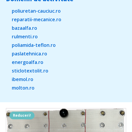
poliuretan-cauciuc.ro
reparatii-mecanice.ro
bazaalfa.ro
rulmenti.ro
poliamida-teflon.ro
paslatehnica.ro
energoalfa.ro
sticlotextolit.ro
ibemol.ro
molton.ro
Reduceri!