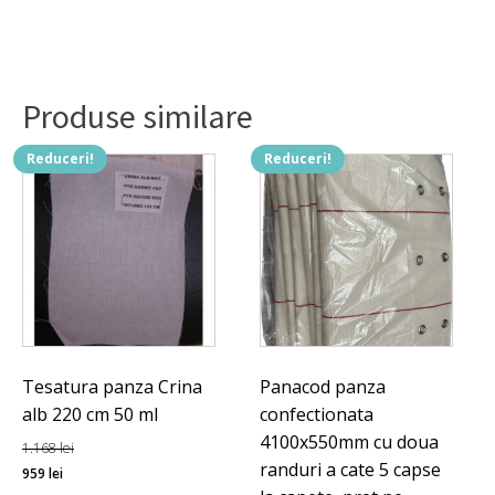
132 lei.
capse,
2
randuri,
pas
90mm,
Produse similare
1490
x560
mm.
Reduceri!
Reduceri!
Tesatura panza Crina
Panacod panza
alb 220 cm 50 ml
confectionata
4100x550mm cu doua
1.168
lei
randuri a cate 5 capse
Prețul
Prețul
959
lei