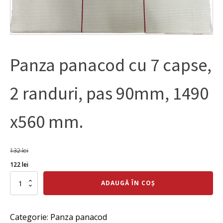
Panza panacod cu 7 capse,
2 randuri, pas 90mm, 1490
x560 mm.
132
lei
Prețul
Prețul
122
lei
inițial
curent
Cantitate
ADAUGĂ ÎN COȘ
Panza
a
este:
panacod
fost:
122 lei.
cu
Categorie:
Panza panacod
7