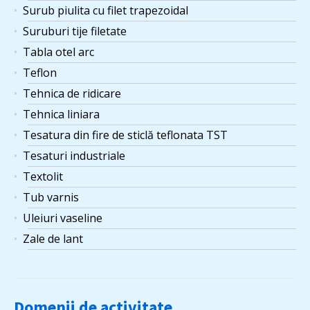
Surub piulita cu filet trapezoidal
Suruburi tije filetate
Tabla otel arc
Teflon
Tehnica de ridicare
Tehnica liniara
Tesatura din fire de sticlă teflonata TST
Tesaturi industriale
Textolit
Tub varnis
Uleiuri vaseline
Zale de lant
Domenii de activitate