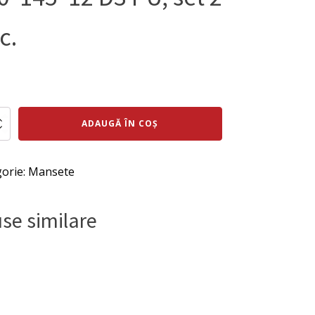
c.
ul
Prețul
al
curent
te
ADAUGĂ ÎN COȘ
a
este:
re
:
165 lei.
orie:
Mansete
ei.
tan
se similare
5*12