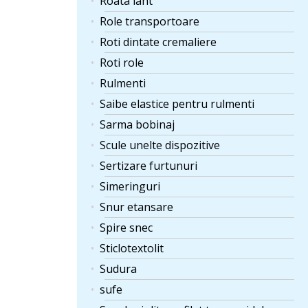
Roata lant
Role transportoare
Roti dintate cremaliere
Roti role
Rulmenti
Saibe elastice pentru rulmenti
Sarma bobinaj
Scule unelte dispozitive
Sertizare furtunuri
Simeringuri
Snur etansare
Spire snec
Sticlotextolit
Sudura
sufe