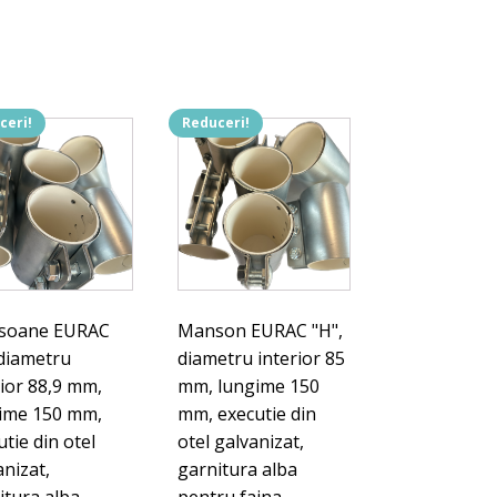
ceri!
Reduceri!
soane EURAC
Manson EURAC "H",
 diametru
diametru interior 85
rior 88,9 mm,
mm, lungime 150
ime 150 mm,
mm, executie din
tie din otel
otel galvanizat,
anizat,
garnitura alba