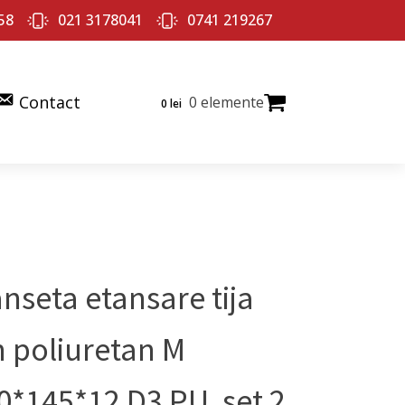
58
021 3178041
0741 219267
Contact
0 elemente
0
lei
nseta etansare tija
n poliuretan M
0*145*12 D3 PU, set 2