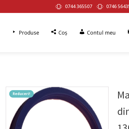
0744 365507
0746 5643
Produse
Coș
Contul meu
Ma
Reduceri!
di
13