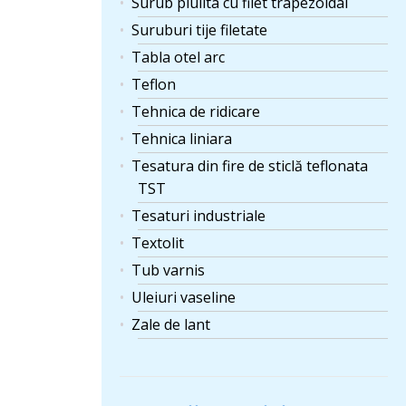
Surub piulita cu filet trapezoidal
Suruburi tije filetate
Tabla otel arc
Teflon
Tehnica de ridicare
Tehnica liniara
Tesatura din fire de sticlă teflonata
TST
Tesaturi industriale
Textolit
Tub varnis
Uleiuri vaseline
Zale de lant