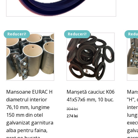
Reduceri!
Reduceri!
Redu
Mansoane EURAC H
Manșetă cauciuc K06
Man
diametrul interior
41x57x6 mm, 10 buc.
"H",
76,10 mm, lungime
inte
304
lei
150 mm din otel
lung
Prețul
Prețul
274
lei
galvanizat garnitura
execu
inițial
curent
alba pentru faina,
galv
a
este: