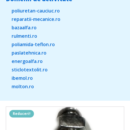
poliuretan-cauciuc.ro
reparatii-mecanice.ro
bazaalfa.ro
rulmenti.ro
poliamida-teflon.ro
paslatehnica.ro
energoalfa.ro
sticlotextolit.ro
ibemol.ro
molton.ro
Reduceri!