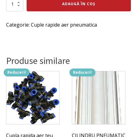
inițial
curent
Cantitate
ADAUGĂ ÎN COȘ
Cilindru
a
este:
pneumatic
fost:
477 lei.
SMC
Categorie:
Cuple rapide aer pneumatica
CD85N20-
507 lei.
80-
B.
Produse similare
Reduceri!
Reduceri!
Cupla rapida aer teu
CILINDRU PNEUMATIC