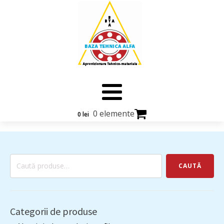
0 elemente
0
lei
Caută
CAUTĂ
după:
Categorii de produse