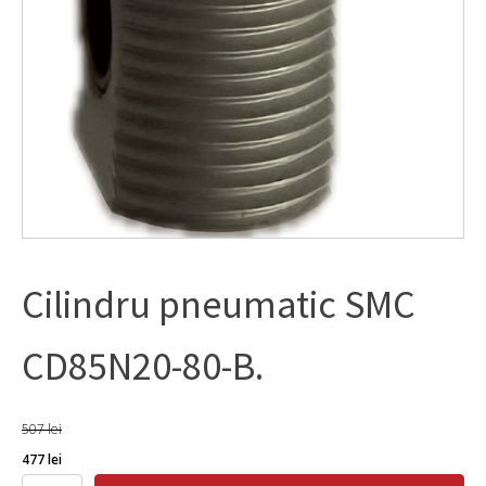
Cilindru pneumatic SMC
CD85N20-80-B.
507
lei
Prețul
Prețul
477
lei