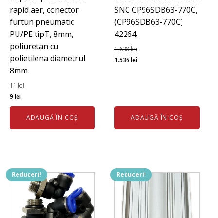
rapid aer, conector
SNC CP96SDB63-770C,
furtun pneumatic
(CP96SDB63-770C)
PU/PE tipT, 8mm,
42264.
poliuretan cu
1.638
lei
polietilena diametrul
Prețul
Prețul
1.536
lei
8mm.
inițial
curent
a
este:
11
lei
Prețul
Prețul
fost:
1.536 lei.
9
lei
inițial
curent
1.638 lei.
ADAUGĂ ÎN COȘ
ADAUGĂ ÎN COȘ
a
este:
fost:
9 lei.
11 lei.
Reduceri!
Reduceri!