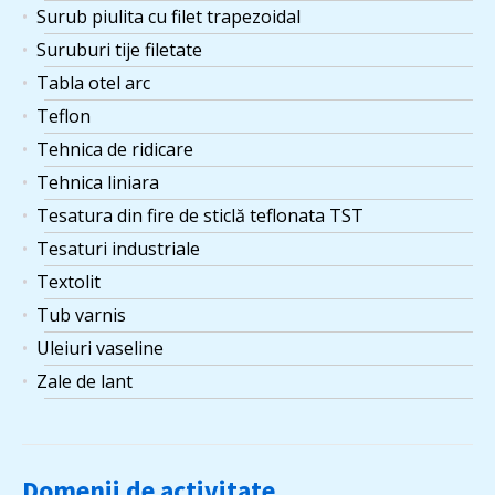
Surub piulita cu filet trapezoidal
Suruburi tije filetate
Tabla otel arc
Teflon
Tehnica de ridicare
Tehnica liniara
Tesatura din fire de sticlă teflonata TST
Tesaturi industriale
Textolit
Tub varnis
Uleiuri vaseline
Zale de lant
Domenii de activitate