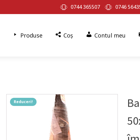
0744 365507
0746 5643
Produse
Coș
Contul meu
Ba
Reduceri!
50
îm