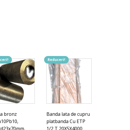
ceri!
Reduceri!
a bronz
Banda lata de cupru
10Pb10,
platbanda Cu ETP
xd23x70mm,
1/2 T 20X5X4000