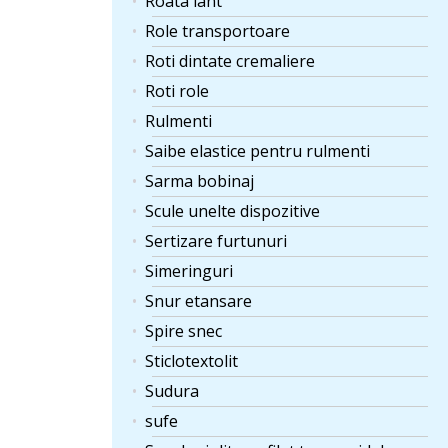
Roata lant
Role transportoare
Roti dintate cremaliere
Roti role
Rulmenti
Saibe elastice pentru rulmenti
Sarma bobinaj
Scule unelte dispozitive
Sertizare furtunuri
Simeringuri
Snur etansare
Spire snec
Sticlotextolit
Sudura
sufe