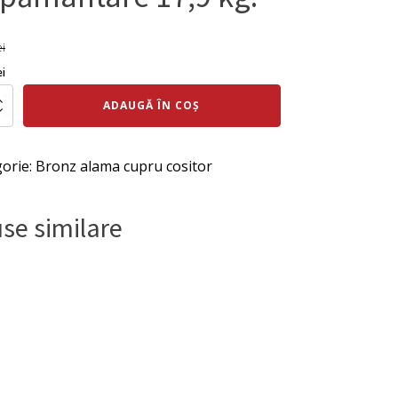
ei
ul
Prețul
ei
al
curent
te
ADAUGĂ ÎN COȘ
este:
:
1.697 lei.
x4000mm,
orie:
Bronz alama cupru cositor
 lei.
ntare
se similare