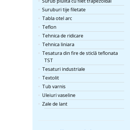
Surub piulita cu filet trapezoidal
Suruburi tije filetate
Tabla otel arc
Teflon
Tehnica de ridicare
Tehnica liniara
Tesatura din fire de sticlă teflonata
TST
Tesaturi industriale
Textolit
Tub varnis
Uleiuri vaseline
Zale de lant