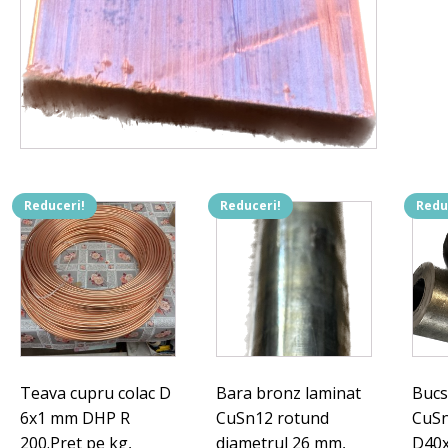
Reduceri!
Reduceri!
Redu
Teava cupru colac D
Bara bronz laminat
Bucs
6x1 mm DHP R
CuSn12 rotund
CuSn
200.Pret pe kg,
diametrul 26 mm,
D40