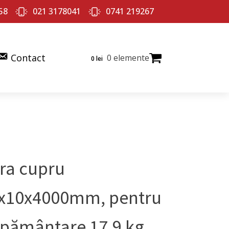
58
021 3178041
0741 219267
Contact
0 elemente
0
lei
ra cupru
x10x4000mm, pentru
pământare 17,9 kg.