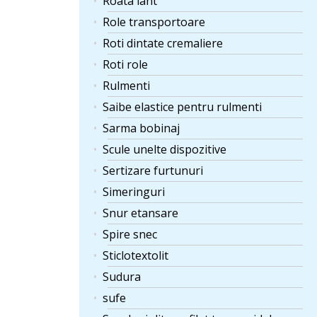
Roata lant
Role transportoare
Roti dintate cremaliere
Roti role
Rulmenti
Saibe elastice pentru rulmenti
Sarma bobinaj
Scule unelte dispozitive
Sertizare furtunuri
Simeringuri
Snur etansare
Spire snec
Sticlotextolit
Sudura
sufe