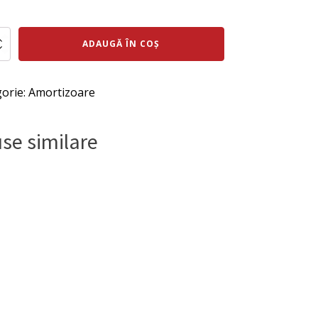
ul
rețul
al
urent
te
ADAUGĂ ÎN COȘ
zor
ste:
:
1 lei.
orie:
Amortizoare
i.
se similare