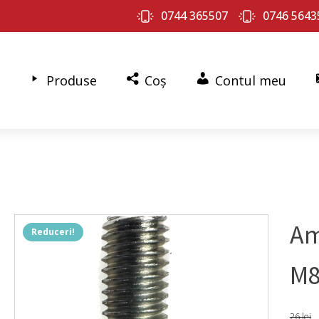
0744 365507
0746 5643
Produse
Coș
Contul meu
Am
Reduceri!
M8
26
lei