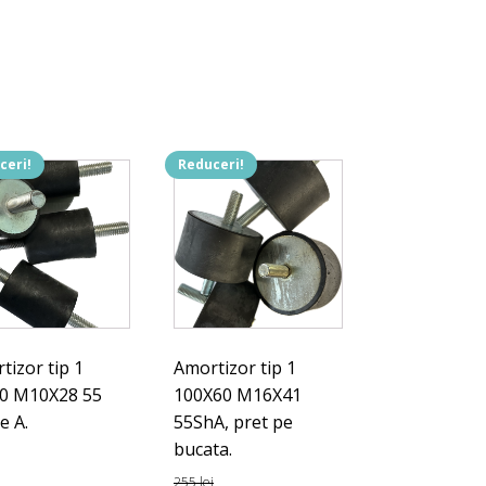
ceri!
Reduceri!
tizor tip 1
Amortizor tip 1
0 M10X28 55
100X60 M16X41
e A.
55ShA, pret pe
bucata.
ul
Prețul
255
lei