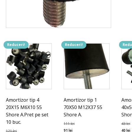
Reduceri!
Reduceri!
Redu
Amortizor tip 4
Amortizor tip 1
Amor
20X15 M6X10 55
70X50 M12X37 55
40x5
Shore A.Pret pe set
Shore A.
Shor
10 buc.
111
lei
43
lei
Prețul
Prețul
Preț
91
lei
40
lei
121
lei