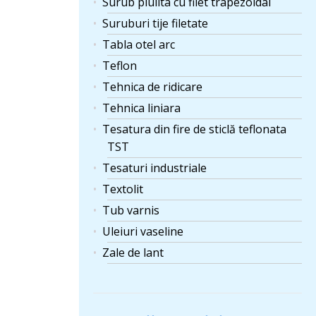
Surub piulita cu filet trapezoidal
Suruburi tije filetate
Tabla otel arc
Teflon
Tehnica de ridicare
Tehnica liniara
Tesatura din fire de sticlă teflonata
TST
Tesaturi industriale
Textolit
Tub varnis
Uleiuri vaseline
Zale de lant